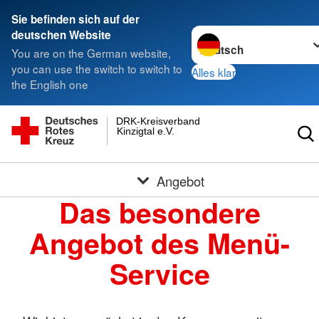
Sie befinden sich auf der
Sprache wechseln zu
deutschen Website
You are on the German website,
you can use the switch to switch to
Alles klar
the English one
DRK-Kreisverband
Kinzigtal e.V.
Angebot
Das besondere
Angebot des Menü-
Service