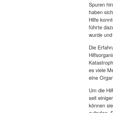
Spuren hin
haben sich
Hilfe konn
führte daz
wurde und 
Die Erfahr
Hilfsorgani
Katastroph
es viele Me
eine Organ
Um die Hil
seit einig
können sie 
aufrufen. F