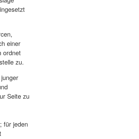
ingesetzt
rcen,
ch einer
n ordnet
telle zu.
 junger
und
ur Seite zu
 für jeden
t