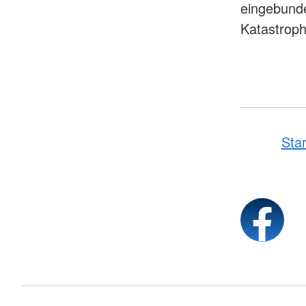
eingebunde
Katastroph
Star