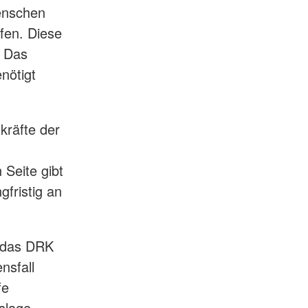
Menschen
fen. Diese
. Das
nötigt
kräfte der
Seite gibt
gfristig an
t das DRK
nsfall
fe
nslage