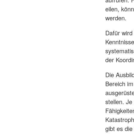
eilen, kön
werden.
Dafür wird
Kenntnisse
systematis
der Koordi
Die Ausbild
Bereich im
ausgerüste
stellen. J
Fähigkeite
Katastroph
gibt es di