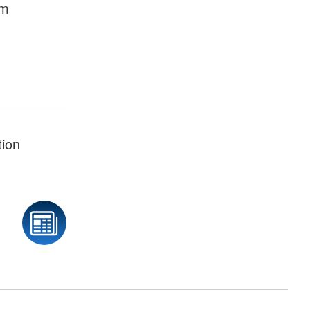
im
tion