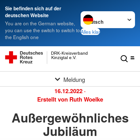
Sie befinden sich auf der
Sprache wechseln zu
deutschen Website
You are on the German website,
you can use the switch to switch to
Alles klar
the English one
DRK-Kreisverband
Kinzigtal e.V.
Meldung
16.12.2022
·
Erstellt von
Ruth Woelke
Außergewöhnliches
Jubiläum