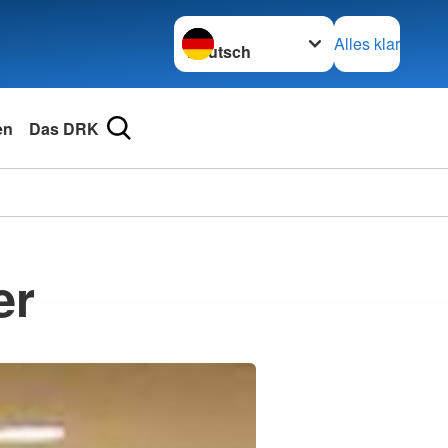
Sprache wechseln zu
Alles klar
en
Das DRK
er