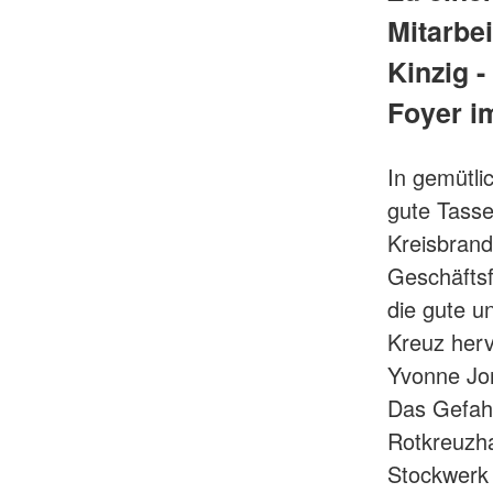
Mitarbe
Kinzig 
Foyer i
In gemütli
gute Tass
Kreisbrand
Geschäftsf
die gute 
Kreuz herv
Yvonne Jon
Das Gefahr
Rotkreuzha
Stockwerk 