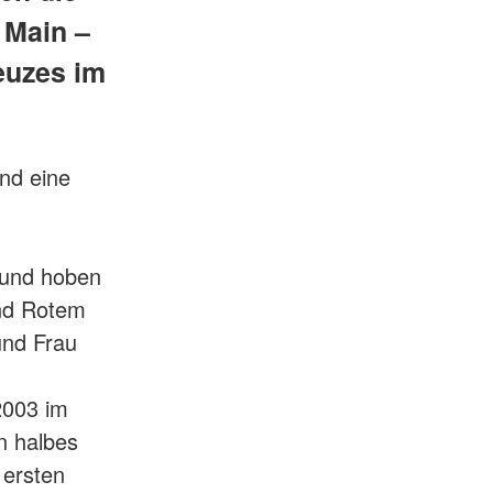
 Main –
euzes im
und eine
 und hoben
und Rotem
und Frau
2003 im
n halbes
 ersten