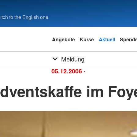
tch to the English one
Angebote
Kurse
Aktuell
Spend
Meldung
05.12.2006
·
dventskaffe im Foy