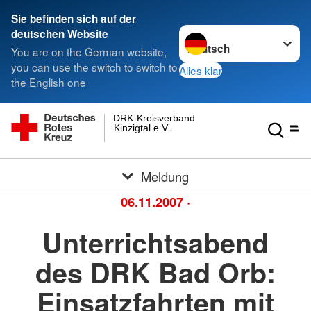
Sie befinden sich auf der
Sprache wechseln zu
deutschen Website
You are on the German website,
you can use the switch to switch to
Alles klar
the English one
DRK-Kreisverband
Kinzigtal e.V.
Meldung
06.11.2007
·
Unterrichtsabend
des DRK Bad Orb:
Einsatzfahrten mit