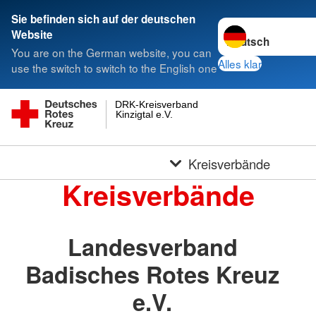
Sie befinden sich auf der deutschen
Sprache wechseln 
Website
You are on the German website, you can
Alles klar
use the switch to switch to the English one
DRK-Kreisverband
Kinzigtal e.V.
Kreisverbände
Kreisverbände
Landesverband
Badisches Rotes Kreuz
e.V.