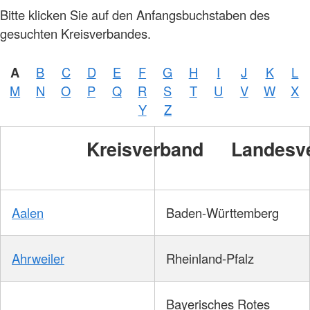
Bitte klicken Sie auf den Anfangsbuchstaben des
gesuchten Kreisverbandes.
A
B
C
D
E
F
G
H
I
J
K
L
M
N
O
P
Q
R
S
T
U
V
W
X
Y
Z
Kreisverband
Landesv
Aalen
Baden-Württemberg
Ahrweiler
Rheinland-Pfalz
Bayerisches Rotes