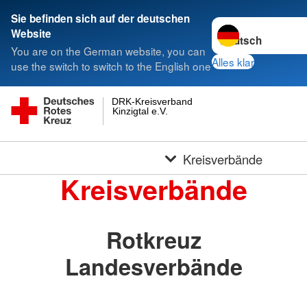
Sie befinden sich auf der deutschen
Sprache wechseln 
Website
You are on the German website, you can
Alles klar
use the switch to switch to the English one
DRK-Kreisverband
Kinzigtal e.V.
Kreisverbände
Kreisverbände
Rotkreuz
Landesverbände