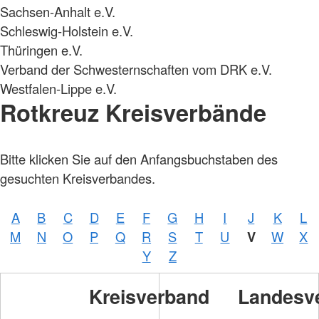
Sachsen-Anhalt e.V.
Schleswig-Holstein e.V.
Thüringen e.V.
Verband der Schwesternschaften vom DRK e.V.
Westfalen-Lippe e.V.
Rotkreuz Kreisverbände
Bitte klicken Sie auf den Anfangsbuchstaben des
gesuchten Kreisverbandes.
A
B
C
D
E
F
G
H
I
J
K
L
M
N
O
P
Q
R
S
T
U
V
W
X
Y
Z
Kreisverband
Landesv