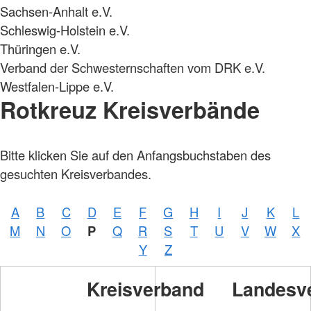
Sachsen-Anhalt e.V.
Schleswig-Holstein e.V.
Thüringen e.V.
Verband der Schwesternschaften vom DRK e.V.
Westfalen-Lippe e.V.
Rotkreuz Kreisverbände
Bitte klicken Sie auf den Anfangsbuchstaben des
gesuchten Kreisverbandes.
A
B
C
D
E
F
G
H
I
J
K
L
M
N
O
P
Q
R
S
T
U
V
W
X
Y
Z
Kreisverband
Landesv