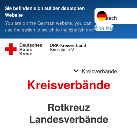
Sie befinden sich auf der deutschen
Sprache wechseln 
Website
You are on the German website, you can
Alles klar
use the switch to switch to the English one
DRK-Kreisverband
Kinzigtal e.V.
Kreisverbände
Kreisverbände
Rotkreuz
Landesverbände