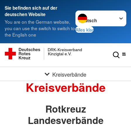
Sie befinden sich auf der
Sprache wechseln zu
deutschen Website
You are on the German website,
you can use the switch to switch to
Alles klar
the English one
DRK-Kreisverband
Kinzigtal e.V.
Kreisverbände
Kreisverbände
Rotkreuz
Landesverbände