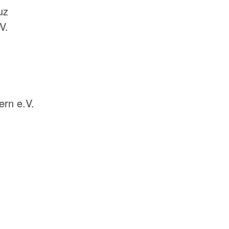
uz
V.
rn e.V.