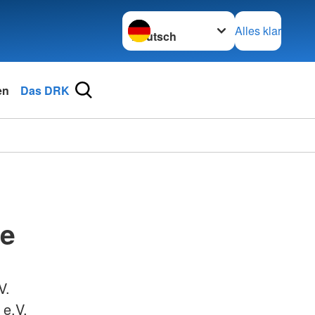
Sprache wechseln zu
Alles klar
en
Das DRK
de
V.
 e.V.