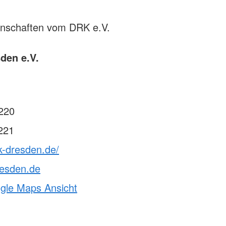
rnschaften vom DRK e.V.
den e.V.
220
221
k-dresden.de/
resden.de
ogle Maps Ansicht