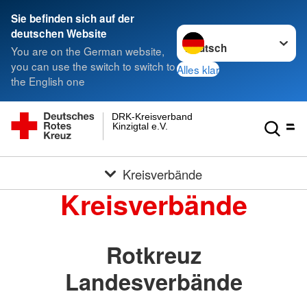
Sie befinden sich auf der
Sprache wechseln zu
deutschen Website
You are on the German website,
you can use the switch to switch to
Alles klar
the English one
DRK-Kreisverband
Kinzigtal e.V.
Kreisverbände
Kreisverbände
Rotkreuz
Landesverbände