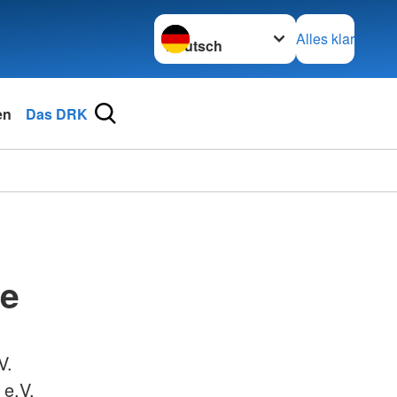
Sprache wechseln zu
Alles klar
en
Das DRK
de
V.
 e.V.