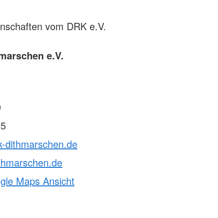
rnschaften vom DRK e.V.
marschen e.V.
0
55
k-dithmarschen.de
ithmarschen.de
ogle Maps Ansicht