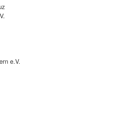
uz
V.
rn e.V.