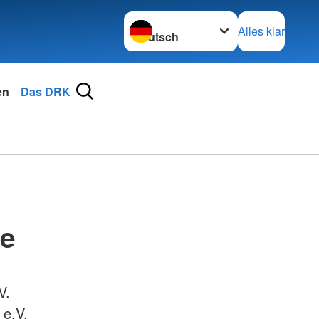
Sprache wechseln zu
Alles klar
en
Das DRK
de
V.
 e.V.