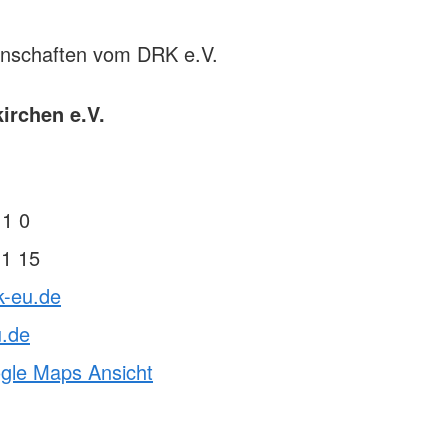
rnschaften vom DRK e.V.
irchen e.V.
11 0
11 15
k-eu.de
u.de
ogle Maps Ansicht