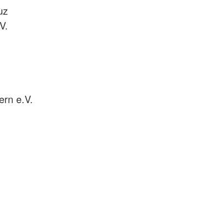
uz
V.
rn e.V.