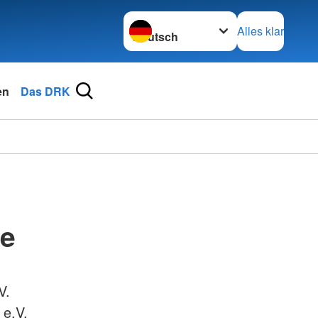
Sprache wechseln zu
Alles klar
en
Das DRK
de
V.
 e.V.