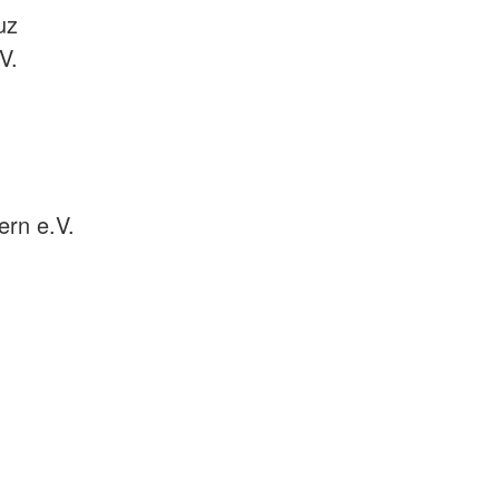
uz
V.
rn e.V.