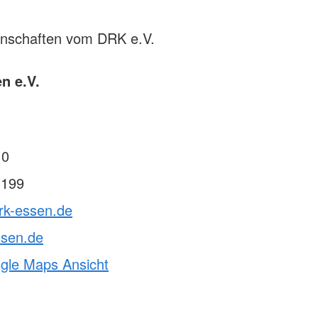
rnschaften vom DRK e.V.
n e.V.
 0
 199
rk-essen.de
ssen.de
ogle Maps Ansicht