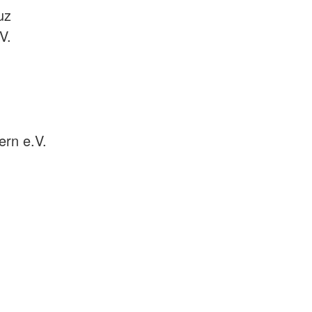
uz
V.
rn e.V.