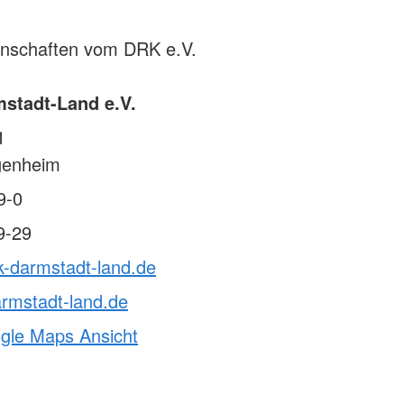
rnschaften vom DRK e.V.
stadt-Land e.V.
1
genheim
9-0
9-29
k-darmstadt-land.de
rmstadt-land.de
ogle Maps Ansicht