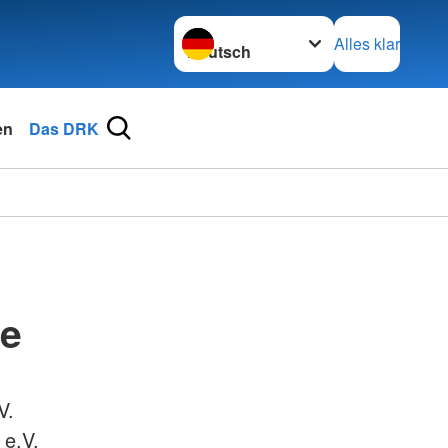
Sprache wechseln zu
Alles klar
en
Das DRK
de
V.
 e.V.