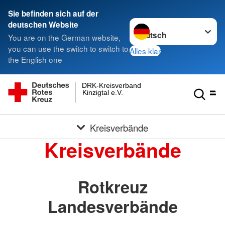
Sie befinden sich auf der
Sprache wechseln zu
deutschen Website
You are on the German website,
you can use the switch to switch to
Alles klar
the English one
DRK-Kreisverband
Kinzigtal e.V.
Kreisverbände
Kreisverbände
Rotkreuz
Landesverbände