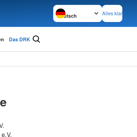
Sprache wechseln zu
Alles klar
en
Das DRK
de
V.
 e.V.