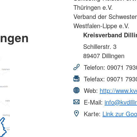
Thüringen e.V.
Verband der Schweste
Westfalen-Lippe e.V.
ingen
Kreisverband Dill
Schillerstr. 3
89407
Dillingen
Telefon:
09071 793
Telefax:
09071 793
Web:
http://www.kvd
E-Mail:
info@kvdill
Karte:
Link zur Go