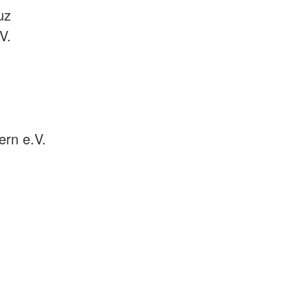
uz
V.
rn e.V.