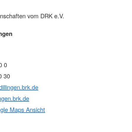
rnschaften vom DRK e.V.
ingen
0 0
0 30
illingen.brk.de
ingen.brk.de
ogle Maps Ansicht