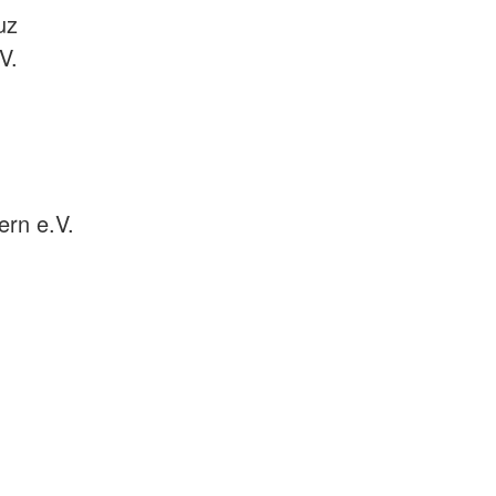
uz
V.
rn e.V.