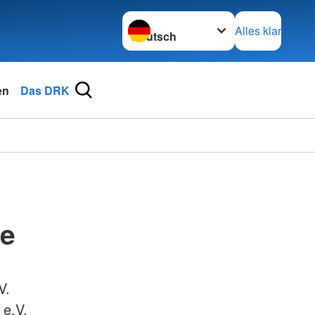
Sprache wechseln zu
Alles klar
en
Das DRK
de
V.
 e.V.