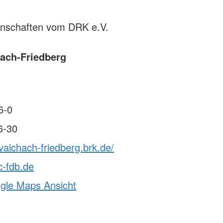
rnschaften vom DRK e.V.
ach-Friedberg
6-0
6-30
vaichach-friedberg.brk.de/
c-fdb.de
ogle Maps Ansicht