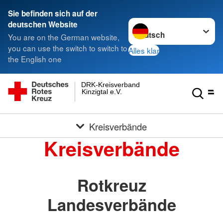
Sie befinden sich auf der
Sprache wechseln zu
deutschen Website
You are on the German website,
you can use the switch to switch to
Alles klar
the English one
DRK-Kreisverband
Kinzigtal e.V.
Kreisverbände
Kreisverbände
Rotkreuz
Landesverbände