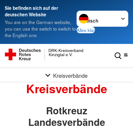
Sie befinden sich auf der
Sprache wechseln zu
deutschen Website
You are on the German website,
you can use the switch to switch to
Alles klar
the English one
DRK-Kreisverband
Kinzigtal e.V.
Kreisverbände
Kreisverbände
Rotkreuz
Landesverbände